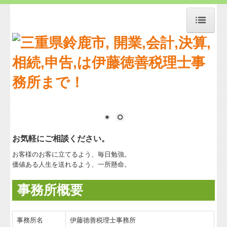
トップページ
お知らせ
事務所紹介
交通案内
業務案内
お気軽にご相談ください。
リンク集
お客様のお客に立てるよう、毎日勉強。
価値ある人生を送れるよう、一所懸命。
お問合せ
補助金・助成金・融資情報
事務所概要
経営者お役立ち情報
事務所名
伊藤徳善税理士事務所
経営者オススメ情報