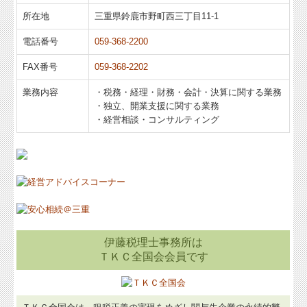
所在地
三重県鈴鹿市野町西三丁目11-1
Q&A経営相談
電話番号
059-368-2200
税務カレンダー
FAX番号
059-368-2202
税務Q&A
業務内容
・税務・経理・財務・会計・決算に関する業務
・独立、開業支援に関する業務
個人情報保護方針
・経営相談・コンサルティング
経営アドバイス・コーナー
伊藤税理士事務所は
ＴＫＣ全国会会員です