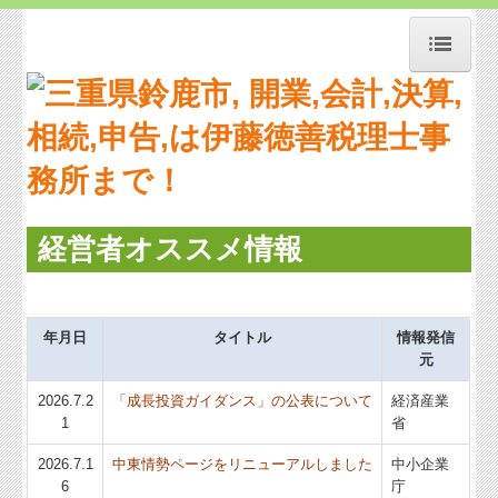
トップページ
お知らせ
事務所紹介
交通案内
経営者オススメ情報
業務案内
リンク集
年月日
タイトル
情報発信
元
お問合せ
2026.7.2
「成長投資ガイダンス」の公表について
経済産業
補助金・助成金・融資情報
1
省
経営者お役立ち情報
2026.7.1
中東情勢ページをリニューアルしました
中小企業
6
庁
経営者オススメ情報