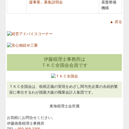
援事業」募集説明会
基盤整備
機構
▲ 戻る
伊藤税理士事務所は
ＴＫＣ全国会会員です
ＴＫＣ全国会は、租税正義の実現をめざし関与先企業の永続的繁
栄に奉仕するわが国最大級の職業会計人集団です。
東海税理士会所属
お気軽にお問合せください。
伊藤徳善税理士事務所