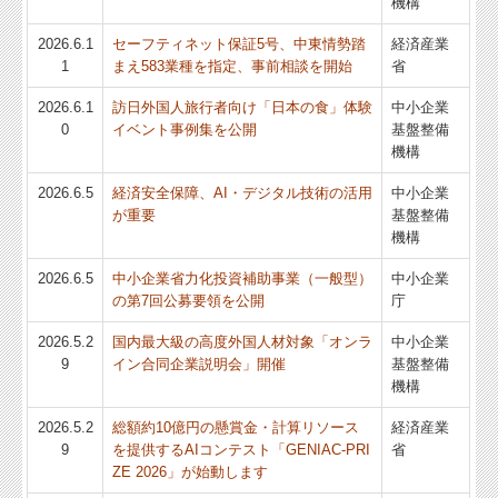
機構
2026.6.1
セーフティネット保証5号、中東情勢踏
経済産業
1
まえ583業種を指定、事前相談を開始
省
2026.6.1
訪日外国人旅行者向け「日本の食」体験
中小企業
0
イベント事例集を公開
基盤整備
機構
2026.6.5
経済安全保障、AI・デジタル技術の活用
中小企業
が重要
基盤整備
機構
2026.6.5
中小企業省力化投資補助事業（一般型）
中小企業
の第7回公募要領を公開
庁
2026.5.2
国内最大級の高度外国人材対象「オンラ
中小企業
9
イン合同企業説明会」開催
基盤整備
機構
2026.5.2
総額約10億円の懸賞金・計算リソース
経済産業
9
を提供するAIコンテスト「GENIAC-PRI
省
ZE 2026」が始動します