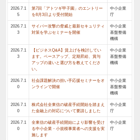
2026.7.1
第7回「アトツギ甲子園」のエントリー
中小企業
Q&A経営相談
5
を8月3日より受付開始
庁
税務カレンダー
2026.7.1
サイバー攻撃の脅威と最新セキュリティ
中小企業
3
対策を学ぶセミナーを開催
基盤整備
税務Q&A
機構
個人情報保護方針
2026.7.1
【ビジネスQ&A】賃上げを検討してい
中小企業
3
ます。ベースアップ、定期昇給、賞与
基盤整備
経営アドバイス・コーナー
アップの違いと選び方を教えてくださ
機構
い。
2026.7.1
社会課題解決の担い手応援セミナーをオ
中小企業
0
ンラインで開催
基盤整備
機構
2026.7.1
株式会社全東信の破産手続開始を踏まえ
中小企業
0
た金融上の対応について要請しました
庁
2026.7.1
全東信の破産手続開始により影響を受け
中小企業
0
る中小企業・小規模事業者への支援を実
庁
施します