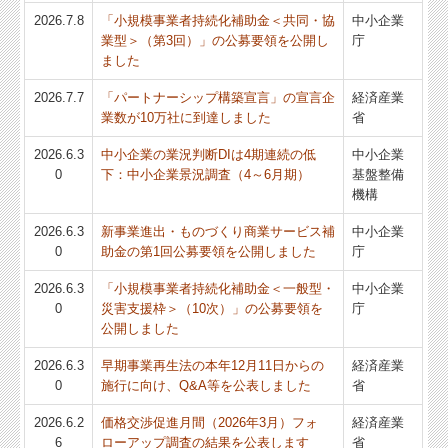
2026.7.8
「小規模事業者持続化補助金＜共同・協
中小企業
業型＞（第3回）」の公募要領を公開し
庁
ました
2026.7.7
「パートナーシップ構築宣言」の宣言企
経済産業
業数が10万社に到達しました
省
2026.6.3
中小企業の業況判断DIは4期連続の低
中小企業
0
下：中小企業景況調査（4～6月期）
基盤整備
機構
2026.6.3
新事業進出・ものづくり商業サービス補
中小企業
0
助金の第1回公募要領を公開しました
庁
2026.6.3
「小規模事業者持続化補助金＜一般型・
中小企業
0
災害支援枠＞（10次）」の公募要領を
庁
公開しました
2026.6.3
早期事業再生法の本年12月11日からの
経済産業
0
施行に向け、Q&A等を公表しました
省
2026.6.2
価格交渉促進月間（2026年3月）フォ
経済産業
6
ローアップ調査の結果を公表します
省