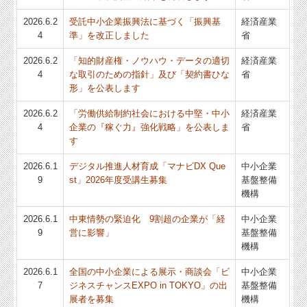
2026.6.2
受託中小企業振興法に基づく「振興基
経済産業
4
準」を改正しました
省
2026.6.2
「知的財産権・ノウハウ・データの適切
経済産業
4
な取引のための指針」及び「契約書ひな
省
形」を公表します
2026.6.2
「労働供給制約社会における中堅・中小
経済産業
4
企業の『稼ぐ力』強化戦略」を公表しま
省
す
2026.6.1
デジタル推進人材育成「マナビDX Que
中小企業
9
st」2026年度受講生募集
基盤整備
機構
2026.6.1
中東情勢の緊迫化 9割超の企業が「経
中小企業
9
営に影響」
基盤整備
機構
2026.6.1
全国の中小企業による展示・商談会「ビ
中小企業
7
ジネスチャンスEXPO in TOKYO」の出
基盤整備
展者を募集
機構