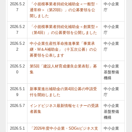
2026.5.2
「小規模事業者持続化補助金＜一般型・
中小企業
7
通常枠＞（第20回）」の公募要領を公
庁
開しました
2026.5.2
「小規模事業者持続化補助金＜創業型＞
中小企業
7
（第4回）」の公募要領を公開しました
庁
2026.5.2
中小企業生産性革命推進事業「事業承
中小企業
2
継・M＆A補助金」（十五次公募）の公
庁
募要領を公表します
2026.5.2
第5回「建設人材育成優良企業表彰」募
中小企業
0
集
基盤整備
機構
2026.5.1
新事業進出補助金の第4回公募の申請受
中小企業
9
付を開始しました
庁
2026.5.7
インドビジネス最新情報セミナーの受講
中小企業
者募集
基盤整備
機構
2026.5.1
「2026年度中小企業・SDGsビジネス支
中小企業